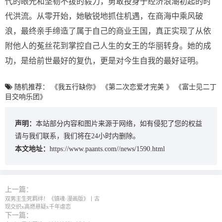
代的眼光和坚韧不拔的毅力，勇敢投身于经济浪潮初起的时
代洪流。从零开始，她敏锐地抓住机遇，在商海中乘风破
浪，最终亲手缔造了属于自己的商业王国，真正实现了从依
附他人的菟丝花到掌控自己人生的女王的华丽转身。她的成
功，是给前世最好的复仇，更是对今生自我的最好证明。
随机推荐：
《我五行缺你》
《第二次恋爱才完美 》
《富士见二丁
目交响乐团》
声明：
本站部分内容和图片来源于网络，如有侵犯了您的权益
请与我们联系，我们将在24小时内删除。
本文地址：
https://www.paants.com//news/1590.html
上一篇：
双男主生死羁绊！《镇魂·漫画版》丨古
现交织x高燃悬疑x千年虐恋
下一篇：