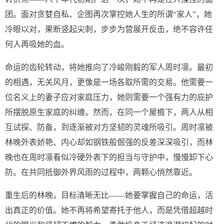
团。面对贪婪自私、企图再次掌控她人生的所谓“家人”，她
冷眼以对，果断竖起尖刺，步步为营展开反击，绝不容许任
何人再吸她的血。
命运的齿轮转动，将她推向了冷峻刚毅的军人周时凛。最初
的相遇，无关风月，更像是一场各取所需的交易。他需要一
位名义上的妻子应对家庭压力，她则需要一个强有力的庇护
所摆脱原生家庭的纠缠。然而，在同一个屋檐下，两人从相
互试探、防备，到逐渐被对方坚韧的灵魂所吸引。周时凛被
林晚外表娇艳、内心却如钢铁般倔强的反差深深吸引，而林
晚也在周时凛看似冷硬外表下的担当与守护中，慢慢卸下心
防。在共同抵御外界风雨的过程中，两颗心悄然靠近。
重生后的林晚，目标清晰无比——她要掌握自己的命运，活
出真正的价值。她不再将希望寄托于他人，而是凭借超越时