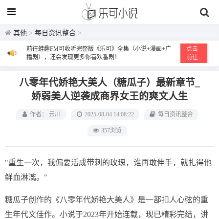
其他
>
每日资讯整合
>
前往蛙趣FM可收听完整版《乐可》全集（小说+漫画+广
点击
播剧），还会发现更多你喜欢番剧！
前往
八零年代娇艳大美人（糖瓜子）最新章节_
娇弱美人逆袭成商界女王的爽文人生
作者： 云川
2025-08-04 14:08:22
每日资讯整合
357浏览
"重生一次，我偏要活成带刺的玫瑰，谁再敢伸手，就扎得他
鲜血淋漓。"
糖瓜子创作的《八零年代娇艳大美人》是一部扣人心弦的重
生年代文佳作。小说于2023年开始连载，现已精彩完结，讲