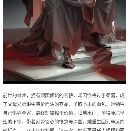
前世的林晚，拥有倾国倾城的容貌，却因性格过于柔弱，成
了父母兄弟眼中待价而沽的商品、予取予求的血包。她牺牲
自己供养全家，最终却被榨干价值、扫地出门，落得凄凉早
逝的下场。带着刻骨铭心的恨意与清醒，她重生回到命运的
转折点——八十年代初期。这一次，她不再是任人揉捏的面