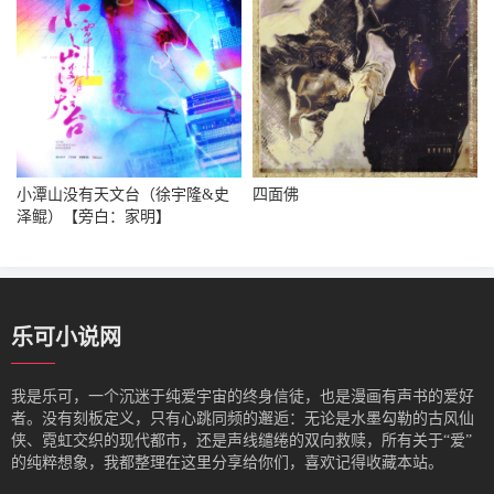
小潭山没有天文台（徐宇隆&史
四面佛
泽鲲）【旁白：家明】
乐可小说网
我是‌乐可，一个沉迷于纯爱宇宙的终身信徒，也是漫画有声书的爱好
者。没有刻板定义，只有心跳同频的邂逅：无论是水墨勾勒的古风仙
侠、霓虹交织的现代都市，还是声线缱绻的双向救赎，所有关于“爱”
的纯粹想象，我都整理在这里分享给你们，喜欢记得收藏本站。