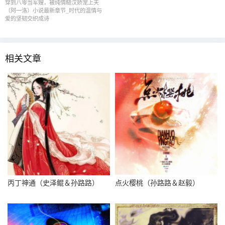
穿到八零当军嫂，被纯情糙汉娇宠上天
（阿一洛）小说最新章节_时代的温情与
爱的坚韧交织成诗
相关文章
丙丁神通（史泽鲲＆孙路路）
点火樱桃（孙路路＆赵毅）