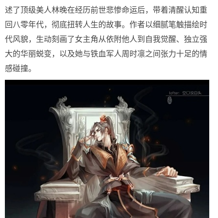
述了顶级美人林晚在经历前世悲惨命运后，带着清醒认知重
回八零年代，彻底扭转人生的故事。作者以细腻笔触描绘时
代风貌，生动刻画了女主角从依附他人到自我觉醒、独立强
大的华丽蜕变，以及她与铁血军人周时凛之间张力十足的情
感碰撞。