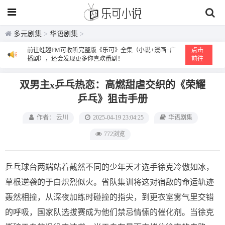
多元剧集
>
华语剧集
>
前往蛙趣FM可收听完整版《乐可》全集（小说+漫画+广
点击
播剧），还会发现更多你喜欢番剧！
前往
双男主x乒乓热恋：高燃甜虐交织的《荣耀
乒乓》狙击手册
作者： 云川
2025-04-19 23:04:25
华语剧集
772浏览
乒乓球台两端站着截然不同的少年天才选手徐克冷傲如冰，
草根逆袭的于白炽烈似火。省队集训将这对宿敌的命运轨迹
轰然相撞，从深夜加练时碰撞的指尖，到更衣室雾气里交错
的呼吸，国家队选拔赛成为他们禁忌情愫的催化剂。当徐克