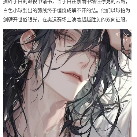
撕碎于白的退役申请书，当于白在暴雨中堵住徐克的去路，
白色小球划出的弧线终于缠绕成解不开的结。他们以球拍为
剑劈开世俗眼光，在奥运赛场上演着超越胜负的双向征服。