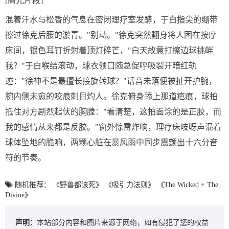
[高光片段]
混着汗水与松香的气息在密闭理疗室发酵，于白指尖的绷带
擦过徐克后腰的淤青。"别动。"徐克突然翻身将人困在按摩
床间，银色耳钉折射着顶灯碎芒，"白天故意打擦边球挑衅
我？"于白喉结滚动，球衣领口随急促呼吸裂开暗红轨
迹："徐神不是最擅长接旋转球？"话音未落便被扯开护腕，
腕内侧未愈的咬痕刺目灼人。徐克俯身舔上那道疤痕，球拍
抵住对方剧烈起伏的胸膛："看清楚，这拍面涂的是正胶，而
我的感情从来都是反胶。"窗外惊雷炸响，理疗床吱呀声混着
球体坠地的脆响，两颗心脏在暴风雨中同步震颤出十六分音
符的节奏。
随机推荐：
《野兽都该死》
《吸引力法则》
《The Wicked + The
Divine》
声明：
本站部分内容和图片来源于网络，如有侵犯了您的权益