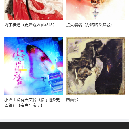
丙丁神通（史泽鲲＆孙路路）
点火樱桃（孙路路＆赵毅）
小潭山没有天文台（徐宇隆&史
四面佛
泽鲲）【旁白：家明】