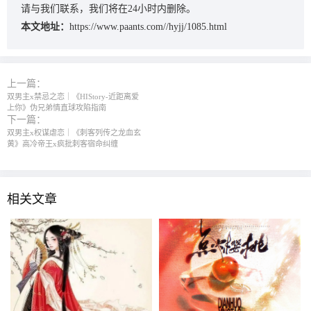
请与我们联系，我们将在24小时内删除。
本文地址：
https://www.paants.com//hyjj/1085.html
上一篇：
双男主x禁忌之恋｜《HIStory-近距离爱
上你》伪兄弟情直球攻陷指南
下一篇：
双男主x权谋虐恋｜《刺客列传之龙血玄
黄》高冷帝王x疯批刺客宿命纠缠
相关文章