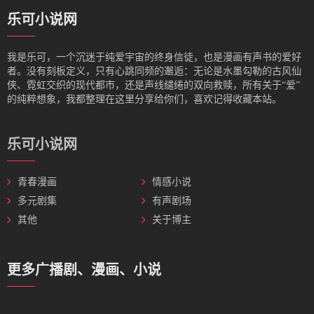
乐可小说网
我是‌乐可，一个沉迷于纯爱宇宙的终身信徒，也是漫画有声书的爱好
者。没有刻板定义，只有心跳同频的邂逅：无论是水墨勾勒的古风仙
侠、霓虹交织的现代都市，还是声线缱绻的双向救赎，所有关于“爱”
的纯粹想象，我都整理在这里分享给你们，喜欢记得收藏本站。
乐可小说网
青春漫画
情感小说
多元剧集
有声剧场
其他
关于博主
更多广播剧、漫画、小说