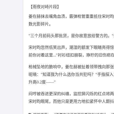
【雨夜对峙片段】
姜在赫抹去嘴角血渍，霰弹枪管重重抵住宋时昀
数光影碎片。
"三个月前码头那批货，是你故意放给警方的。"
宋时昀忽然低笑出声，潮湿的额发下眼睛亮得惊
前你对着这里..."衬衫纽扣崩裂，狰狞的旧伤疤
枪械坠地的脆响中，姜在赫被扯着领带拽向那张
呢喃："知道我为什么选你当共犯吗？"手指探
升高0.2度——"
闷哼被吞进更深的纠缠，监控屏闪烁的红点将两
宋时昀眼尾，而他只是更用力地扣紧怀中人颤抖