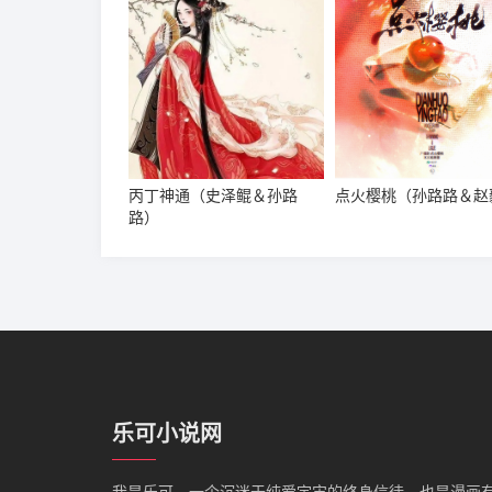
丙丁神通（史泽鲲＆孙路
点火樱桃（孙路路＆赵
路）
乐可小说网