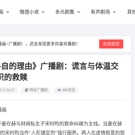
画
情感小说
多元剧集
有声剧场
其
漫画+广播剧），还会发现更多你喜欢番剧！
点击前往
《各自的理由》广播剧：谎言与体温交
织的救赎
9 11:04:57
韩系广播剧
689浏览
漫画
手姜在赫与财阀私生子宋时昀的致命纠缠为主线。当姜在赫
的宋时昀当作"人形镇定剂"强行圈养。两人在虚情假意的契