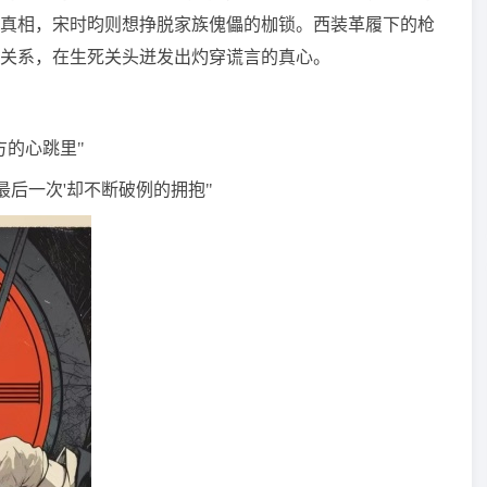
真相，宋时昀则想挣脱家族傀儡的枷锁。西装革履下的枪
关系，在生死关头迸发出灼穿谎言的真心。
方的心跳里"
最后一次'却不断破例的拥抱"