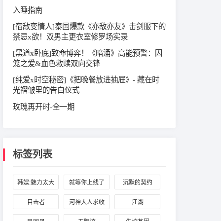
入睡指南
[宿敌变情人]泰国爆款《亦敌亦友》击剑服下的
禁忌x欲！双男主更衣室修罗场实录
[黑道x卧底]致命博弈！《暗涌》高能预警：囚
笼之爱&血色救赎双向交锋
[纯爱x时空秘密]《把晚餐放进抽屉》- 藏在时
光褶皱里的告白仪式
玫瑰再开时-全一期
标签列表
韩娱:魅力太大
就等你上线了
沉默的契约
怎么办
目击者
河神大人求收
江湖
养