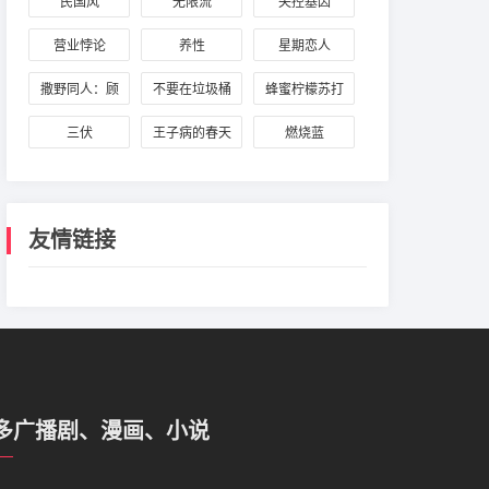
民国风
无限流
失控基因
营业悖论
养性
星期恋人
撒野同人：顾
不要在垃圾桶
蜂蜜柠檬苏打
飞与蒋丞
里捡男朋友[快
三伏
王子病的春天
燃烧蓝
穿]
友情链接
多广播剧、漫画、小说