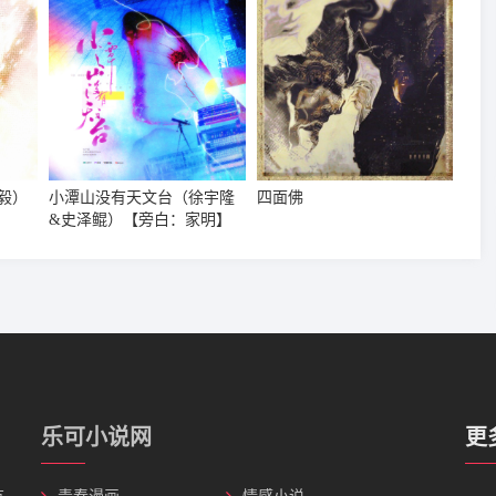
毅）
小潭山没有天文台（徐宇隆
四面佛
&史泽鲲）【旁白：家明】
乐可小说网
更