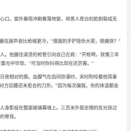
心口。窗外暴雨冲刷着落地窗，将男人苍白的脸割裂成无
姜在赫声音比枪械更冷，"借我的手铲除你大哥，很痛快？"
人。他握住滚烫的枪管引向自己左肩："开枪啊，就像三年
在雷光中毕现，"可当时你抖得比现在还厉害。"
日夜相对的唇。血腥气在齿间弥漫时，宋时昀咬着他耳垂
入对方后腰还未愈合的刀伤，"因为每次骗我，你的体温都会
人身影投在整面玻璃幕墙上。三百米外狙击镜的反光掠过
的脊背。