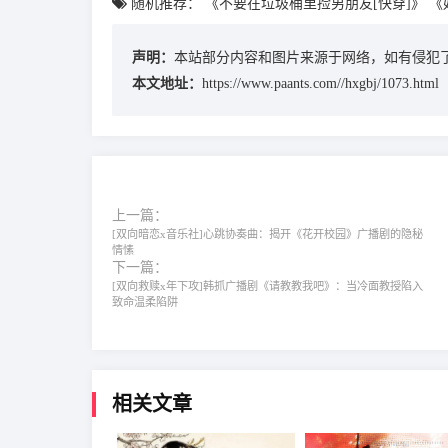
随机推荐：
《不要在垃圾桶里捡男朋友[快穿]》
《
声明：
本站部分内容和图片来源于网络，如有侵犯了
本文地址：
https://www.paants.com//hxgbj/1073.html
上一篇：
[双向暗恋x音乐社]心跳协奏曲：揭开《花开校园》广播剧的隐秘
情愫
下一篇：
[双向救赎x年下攻]韩抓广播剧《请教教我吧》：当冷面教授陷入
致命温柔陷阱
相关文章