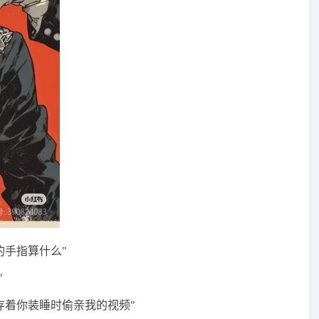
的手指算什么"
"
存着你装睡时偷亲我的视频"