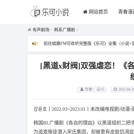
网站首页
青春漫
有声剧场
>
韩系广播剧
>
前往蛙趣FM可收听完整版《乐可》全集（小说+
[黑道x财阀]双强虐恋！
作者： 云川
2025-04-1
강윤호丨2022.03~2023.01丨未改编电视剧/动漫/
韩国BL广播剧《各自的理由》以黑道组织二把
为追查叛徒潜入宋氏集团，却被患有皮肤饥渴症