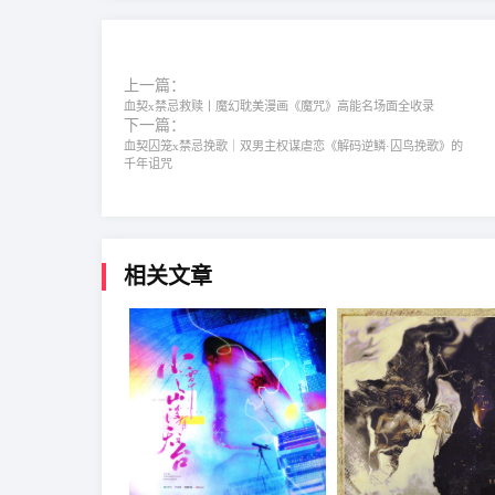
上一篇：
血契x禁忌救赎丨魔幻耽美漫画《魔咒》高能名场面全收录
下一篇：
血契囚笼x禁忌挽歌｜双男主权谋虐恋《解码逆鳞·囚鸟挽歌》的
千年诅咒
相关文章