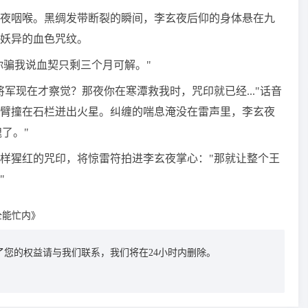
夜咽喉。黑绸发带断裂的瞬间，李玄夜后仰的身体悬在九
妖异的血色咒纹。
你骗我说血契只剩三个月可解。"
军现在才察觉？那夜你在寒潭救我时，咒印就已经..."话音
臂撞在石栏迸出火星。纠缠的喘息淹没在雷声里，李玄夜
了。"
样猩红的咒印，将惊雷符拍进李玄夜掌心："那就让整个王
"
全能忙内》
您的权益请与我们联系，我们将在24小时内删除。