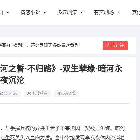
画
情感小说
多元剧集
有声剧场
其
漫画+广播剧），还会发现更多你喜欢番剧！
点击前往
河之誓·不归路》-双生孽缘·暗河永
夜沉沦
22 11:04:20
韩漫精选
309浏览
，与手握兵权的异姓王世子申宰旭因血契被迫纠缠。暗河
在生死关头以血肉为盾。当申宰旭发现李玄夜体内流淌着