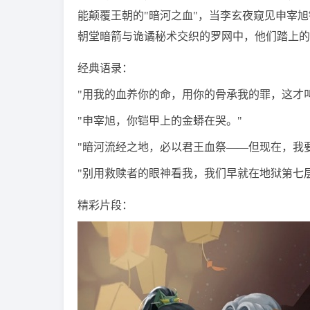
能颠覆王朝的"暗河之血"，当李玄夜窥见申宰
朝堂暗箭与诡谲秘术交织的罗网中，他们踏上的
经典语录：
"用我的血养你的命，用你的骨承我的罪，这才
"申宰旭，你铠甲上的金蟒在哭。"
"暗河流经之地，必以君王血祭——但现在，我
"别用救赎者的眼神看我，我们早就在地狱第七
精彩片段：