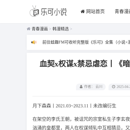
网站首页
青春漫
青春漫画
>
韩漫精选
>
前往蛙趣FM可收听完整版《乐可》全集（小说+
血契x权谋x禁忌虐恋丨《暗
作者： 云川
2025-04-
月下森森丨2021.03~2023.11丨未改编衍生
在架空的李氏王朝，被诅咒的宗室私生子李玄夜
汹涌的皇都里，两人在权谋倾轧中互相猜忌，又