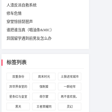
人渣反派自救系统
修车危情
穿堂惊掠琵琶声
谁把谁当真（唱油条&MIC）
异国留学遇到前男友怎么办
标签列表
双重身份
周末时光
土狼进攻城市
狼
异世界食堂的
强制爱
一醉经年
恋爱调味料
星条红与皇室
荷尔蒙
再不喜欢我，
蓝
我找人黑你账
黑天
王者荣耀同
灵幻
号