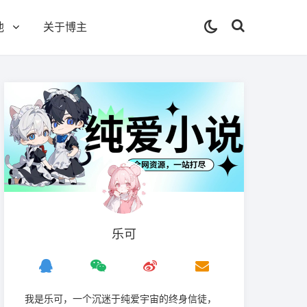
他
关于博主
乐可
我是‌乐可，一个沉迷于纯爱宇宙的终身信徒，