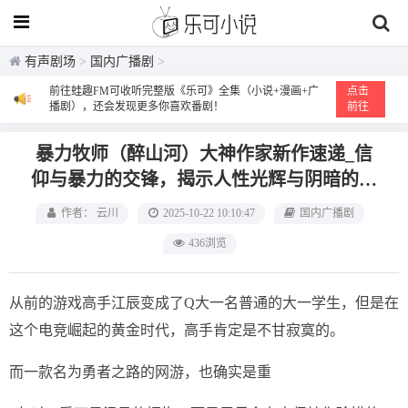
有声剧场
>
国内广播剧
>
前往蛙趣FM可收听完整版《乐可》全集（小说+漫画+广
点击
播剧），还会发现更多你喜欢番剧！
前往
暴力牧师（醉山河）‌大神作家新作速递‌_信
仰与暴力的交锋，揭示人性光辉与阴暗的交
织
作者： 云川
2025-10-22 10:10:47
国内广播剧
436浏览
从前的游戏高手江辰变成了Q大一名普通的大一学生，但是在
这个电竞崛起的黄金时代，高手肯定是不甘寂寞的。
而一款名为勇者之路的网游，也确实是重