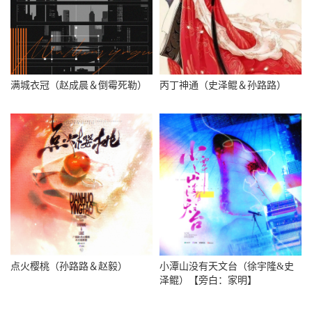
满城衣冠（赵成晨＆倒霉死勒）
丙丁神通（史泽鲲＆孙路路）
点火樱桃（孙路路＆赵毅）
小潭山没有天文台（徐宇隆&史
泽鲲）【旁白：家明】