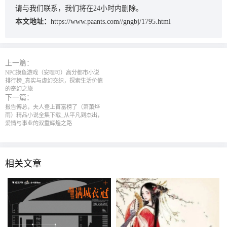
请与我们联系，我们将在24小时内删除。
本文地址：
https://www.paants.com//gngbj/1795.html
上一篇：
NPC摸鱼游戏（安哩可）‌高分都市小说
排行榜‌_真实与虚幻交织，探索生活价值
的奇幻之旅
下一篇：
报告傅总，夫人登上首富榜了（萧萧烨
雨）精品小说全集下载_从平凡到杰出，
爱情与事业的双重辉煌之路
相关文章