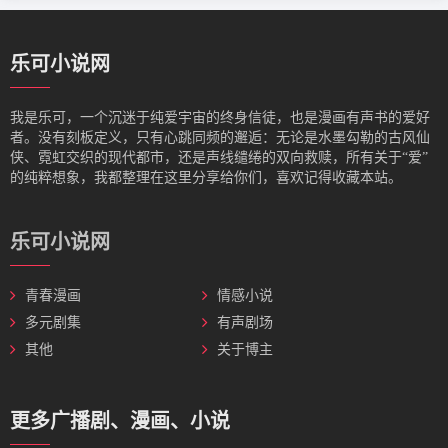
乐可小说网
我是‌乐可，一个沉迷于纯爱宇宙的终身信徒，也是漫画有声书的爱好
者。没有刻板定义，只有心跳同频的邂逅：无论是水墨勾勒的古风仙
侠、霓虹交织的现代都市，还是声线缱绻的双向救赎，所有关于“爱”
的纯粹想象，我都整理在这里分享给你们，喜欢记得收藏本站。
乐可小说网
青春漫画
情感小说
多元剧集
有声剧场
其他
关于博主
更多广播剧、漫画、小说