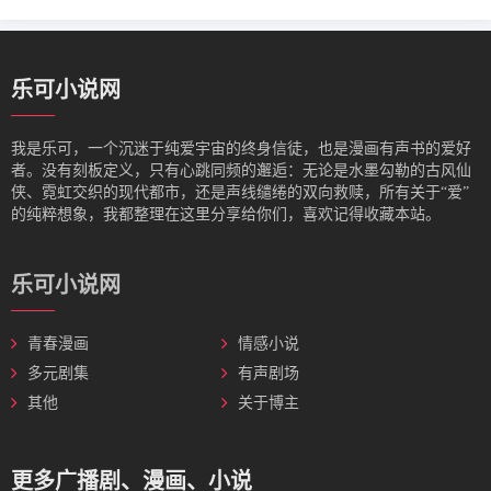
乐可小说网
我是‌乐可，一个沉迷于纯爱宇宙的终身信徒，也是漫画有声书的爱好
者。没有刻板定义，只有心跳同频的邂逅：无论是水墨勾勒的古风仙
侠、霓虹交织的现代都市，还是声线缱绻的双向救赎，所有关于“爱”
的纯粹想象，我都整理在这里分享给你们，喜欢记得收藏本站。
乐可小说网
青春漫画
情感小说
多元剧集
有声剧场
其他
关于博主
更多广播剧、漫画、小说