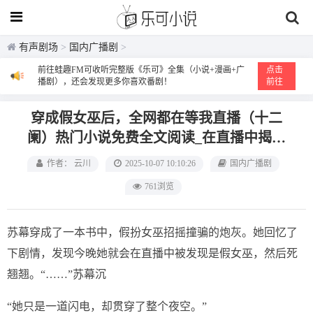
有声剧场
>
国内广播剧
>
前往蛙趣FM可收听完整版《乐可》全集（小说+漫画+广
点击
播剧），还会发现更多你喜欢番剧！
前往
穿成假女巫后，全网都在等我直播（十二
阑）热门小说免费全文阅读_在直播中揭示
真正的魔法与勇气，教会我们怎样面对生活
作者： 云川
2025-10-07 10:10:26
国内广播剧
的挑战
761浏览
苏幕穿成了一本书中，假扮女巫招摇撞骗的炮灰。她回忆了
下剧情，发现今晚她就会在直播中被发现是假女巫，然后死
翘翘。“……”苏幕沉
“她只是一道闪电，却贯穿了整个夜空。”