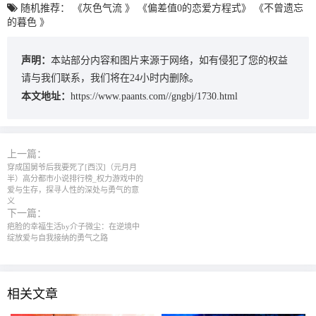
随机推荐：
《灰色气流 》
《偏差值0的恋爱方程式》
《不曾遗忘
的暮色 》
声明：
本站部分内容和图片来源于网络，如有侵犯了您的权益
请与我们联系，我们将在24小时内删除。
本文地址：
https://www.paants.com//gngbj/1730.html
上一篇：
穿成国舅爷后我要死了[西汉]（元月月
半）‌高分都市小说排行榜‌_权力游戏中的
爱与生存，探寻人性的深处与勇气的意
义
下一篇：
疤脸的幸福生活by介子微尘：在逆境中
绽放爱与自我接纳的勇气之路
相关文章