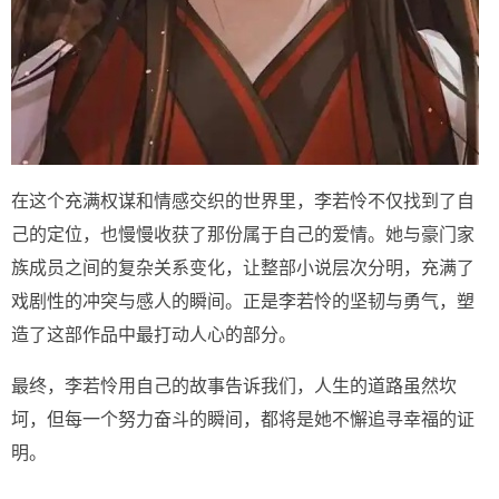
在这个充满权谋和情感交织的世界里，李若怜不仅找到了自
己的定位，也慢慢收获了那份属于自己的爱情。她与豪门家
族成员之间的复杂关系变化，让整部小说层次分明，充满了
戏剧性的冲突与感人的瞬间。正是李若怜的坚韧与勇气，塑
造了这部作品中最打动人心的部分。
最终，李若怜用自己的故事告诉我们，人生的道路虽然坎
坷，但每一个努力奋斗的瞬间，都将是她不懈追寻幸福的证
明。