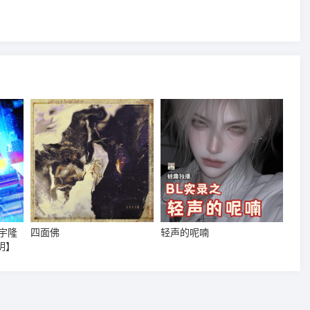
宇隆
四面佛
轻声的呢喃
明】