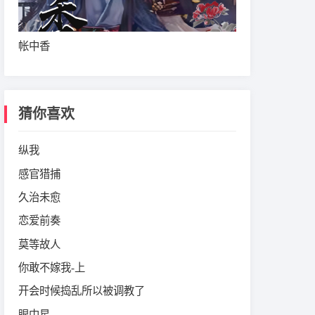
帐中香
猜你喜欢
纵我
感官猎捕
久治未愈
恋爱前奏
莫等故人
你敢不嫁我-上
开会时候捣乱所以被调教了
眼中星