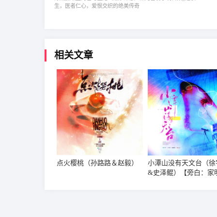
生，医者仁心，爱恨交织的绝美传奇
相关文章
点火樱桃（孙路路＆赵毅）
小潭山没有天文台（徐
&史泽鲲）【旁白：家