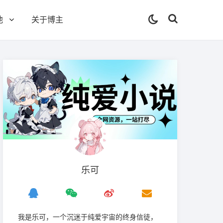
他
关于博主
乐可
我是‌乐可，一个沉迷于纯爱宇宙的终身信徒，