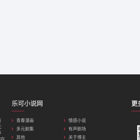
乐可小说网
更
有
青春漫画
情感小说
无
多元剧集
有声剧场
声
其他
关于博主
理在