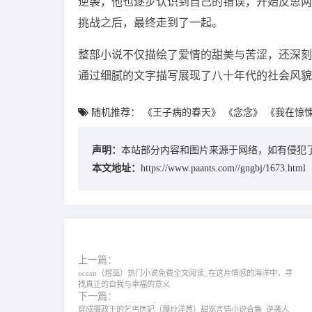
逆袭，他也逐步认识到自己的错误，开始反思两
挑战之后，最终走到了一起。
整部小说不仅描绘了爱情的甜美与苦涩，还深刻
通过细腻的文字描写展现了八十年代的社会风貌
随机推荐：
《王子病的春天》
《念念》
《我在惊
声明：
本站部分内容和图片来源于网络，如有侵犯了
本文地址：
https://www.paants.com//gngbj/1673.html
上一篇：
ocean（煜巫）热门小说免费全文阅读_在这片情感的海洋中，寻
找真正的自我与幸福的意义
下一篇：
穿成摄政王的乞丐医妃（爆炒洋葱）‌甜宠言情小说合集‌_逆袭人