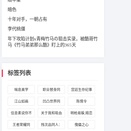
暗色
十年对手，一朝占有
李代桃僵
年下攻陷计划x青梅竹马の狙击实录，被酷哥竹
马《竹马弟弟那么酷》盯上的365天
标签列表
喘息美学
职业替身同
宫廷生存纪事
人：周翔与晏
江山如画
凹凸世界同
陈情令
明修
人：雷安星海
信息素说你不
关于我和吸血
明枪易躲,暗恋
恋曲
单纯
鬼相爱的那件
难防
王者荣耀同
残次品同人：
傀儡之心
事