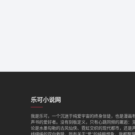
乐可小说网
我是‌乐可，一个沉迷于纯爱宇宙的终身信徒，也是漫画
声书的爱好者。没有刻板定义，只有心跳同频的邂逅：
论是水墨勾勒的古风仙侠、霓虹交织的现代都市，还是
线缱绻的双向救赎，所有关于“爱”的纯粹想象，我都整