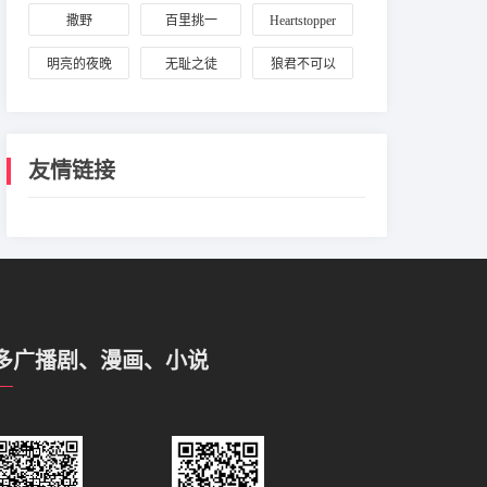
人：亮白长安
陆林星海
撒野
百里挑一
Heartstopper
夜
明亮的夜晚
无耻之徒
狼君不可以
友情链接
多广播剧、漫画、小说