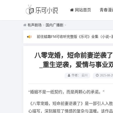
网站首页
青春漫
有声剧场
>
国内广播剧
>
前往蛙趣FM可收听完整版《乐可》全集（小说+
八零宠婚，短命前妻逆袭了
_重生逆袭，爱情与事业
作者： 云川
2025-08-2
“婚姻不是一纸契约，而是两颗心的承诺。”
《八零宠婚，短命前妻逆袭了》是一部引人入胜
心描写，深刻展现了情感的复杂与温暖。该作品