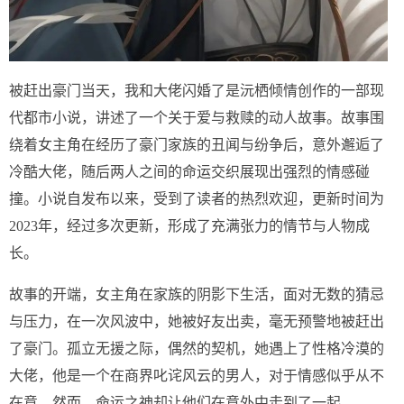
被赶出豪门当天，我和大佬闪婚了是沅栖倾情创作的一部现
代都市小说，讲述了一个关于爱与救赎的动人故事。故事围
绕着女主角在经历了豪门家族的丑闻与纷争后，意外邂逅了
冷酷大佬，随后两人之间的命运交织展现出强烈的情感碰
撞。小说自发布以来，受到了读者的热烈欢迎，更新时间为
2023年，经过多次更新，形成了充满张力的情节与人物成
长。
故事的开端，女主角在家族的阴影下生活，面对无数的猜忌
与压力，在一次风波中，她被好友出卖，毫无预警地被赶出
了豪门。孤立无援之际，偶然的契机，她遇上了性格冷漠的
大佬，他是一个在商界叱诧风云的男人，对于情感似乎从不
在意。然而，命运之神却让他们在意外中走到了一起。