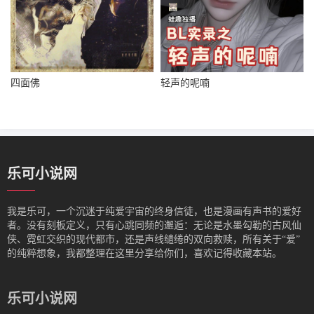
四面佛
轻声的呢喃
乐可小说网
我是‌乐可，一个沉迷于纯爱宇宙的终身信徒，也是漫画有声书的爱好
者。没有刻板定义，只有心跳同频的邂逅：无论是水墨勾勒的古风仙
侠、霓虹交织的现代都市，还是声线缱绻的双向救赎，所有关于“爱”
的纯粹想象，我都整理在这里分享给你们，喜欢记得收藏本站。
乐可小说网