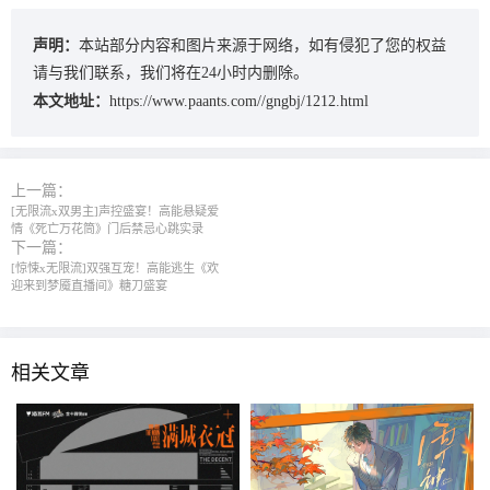
声明：
本站部分内容和图片来源于网络，如有侵犯了您的权益
请与我们联系，我们将在24小时内删除。
本文地址：
https://www.paants.com//gngbj/1212.html
上一篇：
[无限流x双男主]声控盛宴！高能悬疑爱
情《死亡万花筒》门后禁忌心跳实录
下一篇：
[惊悚x无限流]双强互宠！高能逃生《欢
迎来到梦魇直播间》糖刀盛宴
相关文章