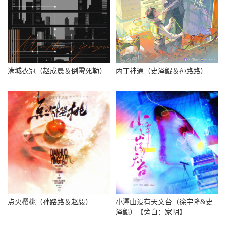
满城衣冠（赵成晨＆倒霉死勒）
丙丁神通（史泽鲲＆孙路路）
点火樱桃（孙路路＆赵毅）
小潭山没有天文台（徐宇隆&史
泽鲲）【旁白：家明】