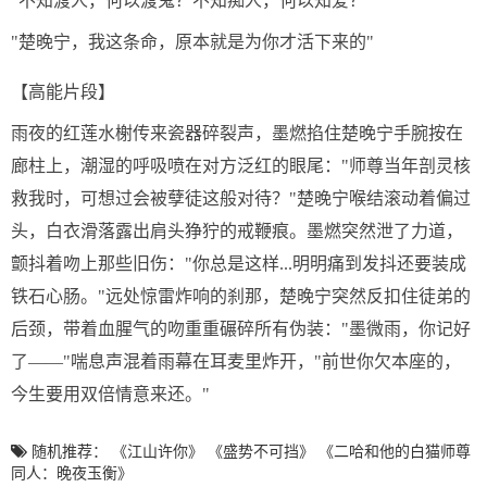
"不知渡人，何以渡鬼？不知痴人，何以知爱？"
"楚晚宁，我这条命，原本就是为你才活下来的"
【高能片段】
雨夜的红莲水榭传来瓷器碎裂声，墨燃掐住楚晚宁手腕按在
廊柱上，潮湿的呼吸喷在对方泛红的眼尾："师尊当年剖灵核
救我时，可想过会被孽徒这般对待？"楚晚宁喉结滚动着偏过
头，白衣滑落露出肩头狰狞的戒鞭痕。墨燃突然泄了力道，
颤抖着吻上那些旧伤："你总是这样...明明痛到发抖还要装成
铁石心肠。"远处惊雷炸响的刹那，楚晚宁突然反扣住徒弟的
后颈，带着血腥气的吻重重碾碎所有伪装："墨微雨，你记好
了——"喘息声混着雨幕在耳麦里炸开，"前世你欠本座的，
今生要用双倍情意来还。"
随机推荐：
《江山许你》
《盛势不可挡》
《二哈和他的白猫师尊
同人：晚夜玉衡》