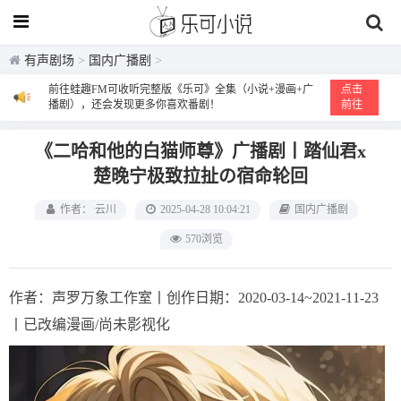
有声剧场
>
国内广播剧
>
前往蛙趣FM可收听完整版《乐可》全集（小说+漫画+广
点击
播剧），还会发现更多你喜欢番剧！
前往
《二哈和他的白猫师尊》广播剧丨踏仙君x
楚晚宁极致拉扯の宿命轮回
作者： 云川
2025-04-28 10:04:21
国内广播剧
570浏览
作者：声罗万象工作室丨创作日期：2020-03-14~2021-11-23
丨已改编漫画/尚未影视化