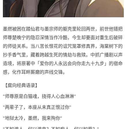
墨燃被困在踏仙君与墨宗师的躯壳里轮回两世，前世他错把
师尊楚晚宁的隐忍深情当作冷酷，今生却要面对重生后破碎
的师徒关系。当八苦长恨花的诅咒笼罩修真界，海棠树下的
抄手香气里，藏着跨越生死的情劫与救赎。中抓广播剧以声
造境，将原著中「爱你的人永远会向你走九十九步」的宿命
感，化作耳畔厮磨的声线交锋。
【腐向经典语录】
"师尊原是白猫魂，挠得人心血淋淋"
"两辈子了，本座从未真正恨过你"
"地狱太冷，墨燃，我来殉你"