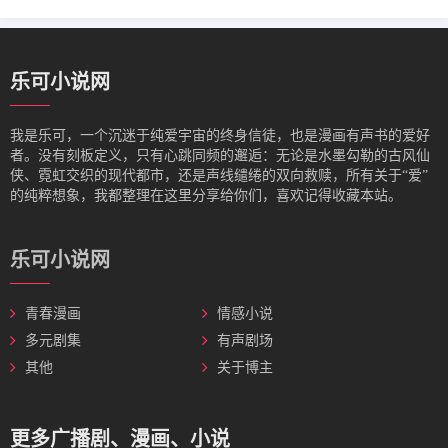
乐可小说网
我是‌乐可，一个沉迷于纯爱宇宙的终身信徒，也是漫画有声书的爱好
者。没有刻板定义，只有心跳同频的邂逅：无论是水墨勾勒的古风仙
侠、霓虹交织的现代都市，还是声线缱绻的双向救赎，所有关于“爱”
的纯粹想象，我都整理在这里分享给你们，喜欢记得收藏本站。
乐可小说网
青春漫画
情感小说
多元剧集
有声剧场
其他
关于博主
更多广播剧、漫画、小说