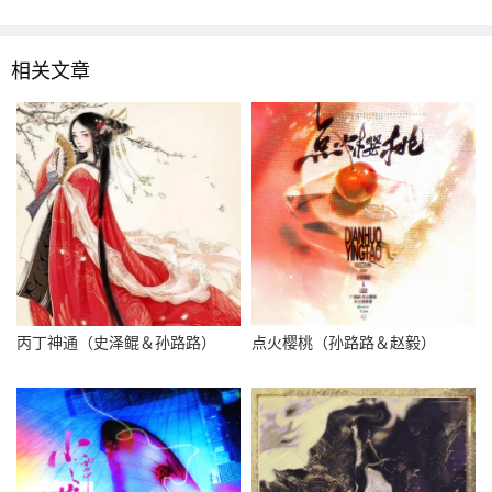
相关文章
丙丁神通（史泽鲲＆孙路路）
点火樱桃（孙路路＆赵毅）