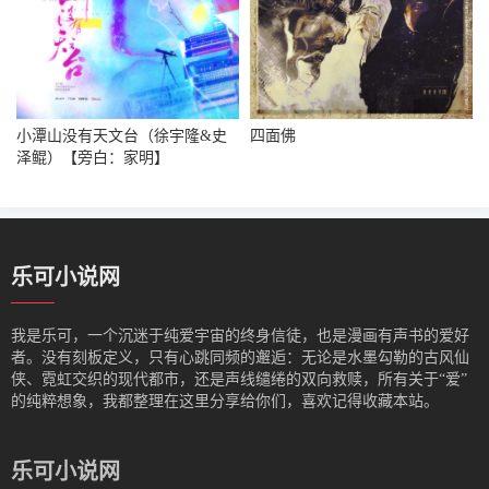
小潭山没有天文台（徐宇隆&史
四面佛
泽鲲）【旁白：家明】
乐可小说网
我是‌乐可，一个沉迷于纯爱宇宙的终身信徒，也是漫画有声书的爱好
者。没有刻板定义，只有心跳同频的邂逅：无论是水墨勾勒的古风仙
侠、霓虹交织的现代都市，还是声线缱绻的双向救赎，所有关于“爱”
的纯粹想象，我都整理在这里分享给你们，喜欢记得收藏本站。
乐可小说网