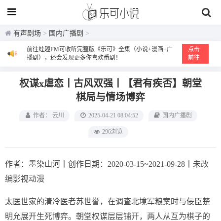
有声剧场
>
国内广播剧
>
前往蛙趣FM可收听完整版《乐可》全集（小说+漫画+广
点击
播剧），还会发现更多你喜欢番剧！
前往
权谋x虐恋丨古风双强丨【君有疾否】朝堂
棋局与情场博弈
作者： 云川
2025-04-21 08:04:52
国内广播剧
296浏览
作者：墨染山河丨创作日期：2020-03-15~2021-09-28丨未改
编影视动漫
太医世家的清冷医者苏世誉，在调查北境军粮案时与佞臣楚
明允展开生死博弈。朝堂权谋层层铺开，两人从互为棋子的