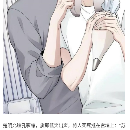
楚明允瞳孔骤缩，旋即低笑出声，将人死死抵在宫墙上："苏