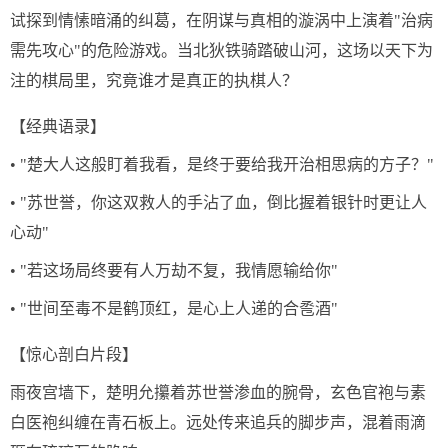
试探到情愫暗涌的纠葛，在阴谋与真相的漩涡中上演着"治病
需先攻心"的危险游戏。当北狄铁骑踏破山河，这场以天下为
注的棋局里，究竟谁才是真正的执棋人？
【经典语录】
• "楚大人这般盯着我看，是终于要给我开治相思病的方子？"
• "苏世誉，你这双救人的手沾了血，倒比握着银针时更让人
心动"
• "若这场局终要有人万劫不复，我情愿输给你"
• "世间至毒不是鹤顶红，是心上人递的合卺酒"
【惊心剖白片段】
雨夜宫墙下，楚明允攥着苏世誉渗血的腕骨，玄色官袍与素
白医袍纠缠在青石板上。远处传来追兵的脚步声，混着雨滴