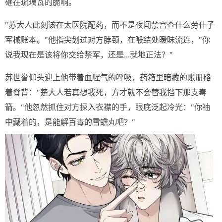
砸在琉璃瓦的脆响。
"苏大人此刻该在太医院配药，而不是夜闯禁宫查什么劳什子
军械账本。"他指尖划过对方脖颈，在喉结处暧昧流连，"你
说我现在是该将你交给禁军，还是...就地正法？"
苏世誉仰头迎上他带着血腥气的呼吸，药箱里暗藏的账册硌
着脊背："楚大人若真想我死，方才就不会替我挡下那支毒
箭。"他忽然抓住对方探入衣襟的手，眼底泛起冷光："你袖
中藏着的，是能解百毒的雪蟾丸吧？"