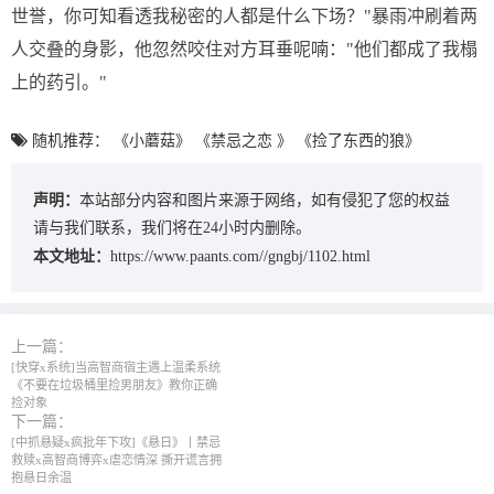
世誉，你可知看透我秘密的人都是什么下场？"暴雨冲刷着两
人交叠的身影，他忽然咬住对方耳垂呢喃："他们都成了我榻
上的药引。"
随机推荐：
《小蘑菇》
《禁忌之恋 》
《捡了东西的狼》
声明：
本站部分内容和图片来源于网络，如有侵犯了您的权益
请与我们联系，我们将在24小时内删除。
本文地址：
https://www.paants.com//gngbj/1102.html
上一篇：
[快穿x系统]当高智商宿主遇上温柔系统
《不要在垃圾桶里捡男朋友》教你正确
捡对象
下一篇：
[中抓悬疑x疯批年下攻]《悬日》丨禁忌
救赎x高智商博弈x虐恋情深 撕开谎言拥
抱悬日余温