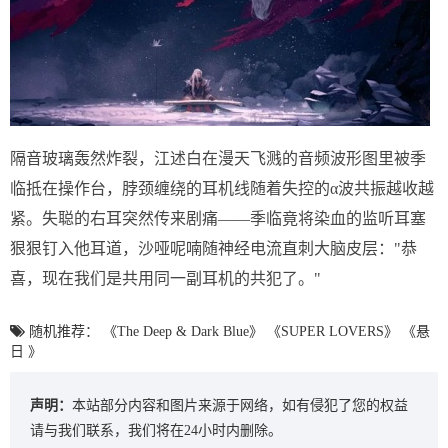
隔音玻璃轰然炸裂，江述白在漫天飞溅的音频波形图里被季
临抵在操作台，脖颈缠绕的耳机线随着失控的α波共振越收越
紧。失聪的右耳突然传来剧痛——季临竟将染血的监听耳塞
狠狠钉入他耳道，沙哑呢喃随神经电流直刺大脑皮层："恭
喜，现在我们是共用同一副耳机的共犯了。"
随机推荐：
《The Deep & Dark Blue》
《SUPER LOVERS》
《悬
日 》
声明：
本站部分内容和图片来源于网络，如有侵犯了您的权益
请与我们联系，我们将在24小时内删除。