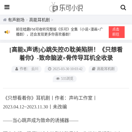
有声剧场
>
高能耳机剧
>
前往蛙趣FM可收听完整版《乐可》全集（小说+漫画+广
点击
播剧），还会发现更多你喜欢番剧！
前往
[高能x声诱]心跳失控の耽美陷阱！《只想看
着你》-致命脑波×骨传导耳机全收录
作者： 云川
2025-03-30 10:03:42
高能耳机剧
535浏览
《只想看着你》耳机剧丨作者：声屿工作室丨
2023.04.12~2023.11.30丨未改编
——当心跳声成为致命的诱捕器——