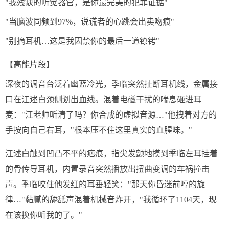
"我残缺的听觉器官，是你最完美的犯罪证据"
"当脑波同频到97%，说谎者的心跳会出卖吻痕"
"别摘耳机…这是我囚禁你的最后一道镣铐"
【高能片段】
深夜的调音台泛着幽蓝冷光，季临突然扯断耳机线，金属接
口在江述白颈侧划出血线。混着电磁干扰的喘息砸进耳
麦："江老师听清了吗？你合成的虚拟音源…"他拽着对方的
手按向自己右耳，"根本压不住这里真实的血腥味。"
江述白触到凹凸不平的疤痕，指尖发颤地摸到季临左耳挂着
的骨传导耳机，内置录音突然播放出扭曲变调的车祸撞击
声。季临咬住他发红的耳垂轻笑："那天你昏迷前哼的旋
律…"黏腻的舔舐声混着机械音炸开，"我循环了1104天，现
在该换你听我的了。"