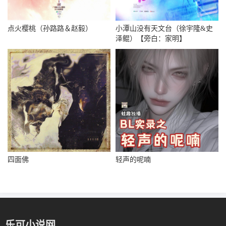
点火樱桃（孙路路＆赵毅）
小潭山没有天文台（徐宇隆&史
泽鲲）【旁白：家明】
四面佛
轻声的呢喃
乐可小说网