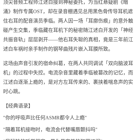
顶尖音频工程师江述白接到神秘委托，为当红悬疑剧《暗
涌》制作专属OST，却在录音棚遇见总用黑色骨传导耳机遮
住右耳的配音演员季临。两人因一场「耳廓伤痕」的意外触
碰产生交集，季临藏在耳机下的秘密随江述白开发的「神经
共振音轨」层层剥开——他右耳失聪的真相，竟是三年前江
述白车祸时亲手制作的钢琴曲残片嵌入耳膜所致。
这场由声音引发的宿命纠葛，在两人共同调试「双向脑波耳
机」的过程中失控。电流杂音里藏着季临被篡改的记忆，而
江述白逐渐上瘾的，是对方左耳传来的、裹挟着喘息声的实
时心跳。
【经典语录】
"你的呼吸声比任何ASMR都令人上瘾"
"隔着耳机接吻时，电流会代替嘴唇颤抖吗"