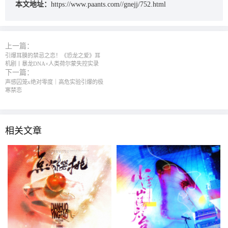
本文地址：
https://www.paants.com//gnejj/752.html
上一篇：
引爆耳膜的禁忌之恋！《恐龙之爱》耳
机剧丨暴龙DNA×人类荷尔蒙失控实录
下一篇：
声感囚笼x绝对零度｜高危实验引爆的极
寒禁恋
相关文章