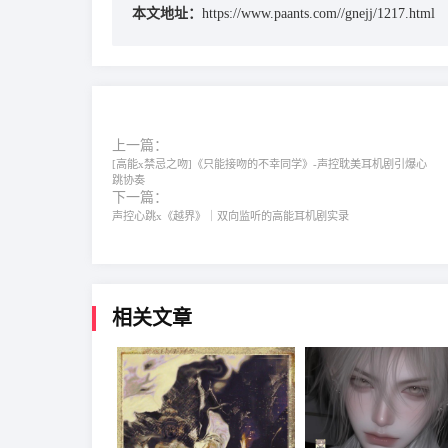
本文地址：
https://www.paants.com//gnejj/1217.html
上一篇：
[高能x禁忌之吻]《只能接吻的不幸同学》-声控耽美耳机剧引爆心
跳协奏
下一篇：
声控心跳x《越界》｜双向监听的高能耳机剧实录
相关文章