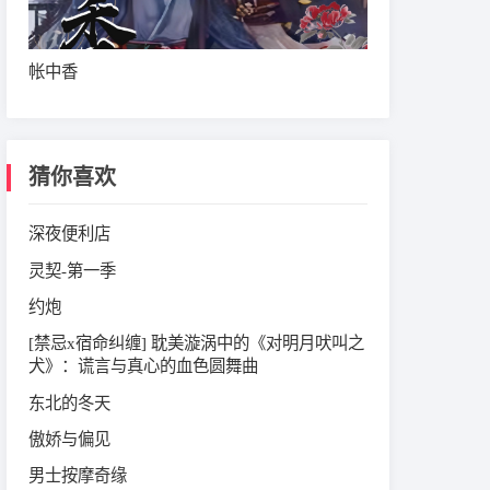
帐中香
猜你喜欢
深夜便利店
灵契-第一季
约炮
[禁忌x宿命纠缠] 耽美漩涡中的《对明月吠叫之
犬》：谎言与真心的血色圆舞曲
东北的冬天
傲娇与偏见
男士按摩奇缘