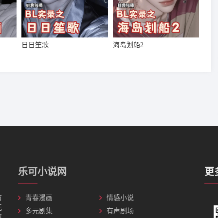
日日笙歌
海岛划船2
乐可小说网
更
有
青春漫画
情感小说
无
多元剧集
有声剧场
声