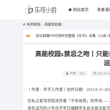
网站首页
青春漫
有声剧场
>
高能耳机剧
>
前往蛙趣FM可收听完整版《乐可》全集（小说+
高能校园x禁忌之吻丨只
运
作者： 云川
2025-04-2
丨作者：声予工作室丨创作日期：2023.8.15~202
在私立星穹学院流传着「不幸体质」的传说——
背负诅咒的少年在开学日撞翻学生会主席沈星河