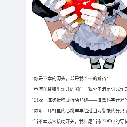
"你是不幸的源头，却是我唯一的解药"
"电流在耳膜里炸开的瞬间，我分不清是诅咒作
"别躲，这次接吻要持续15秒——这是科学计算
"你听，耳机里的心跳声早超过诅咒警报的分贝了
"当不幸成为接吻开关，我甘愿当永不断电的导体