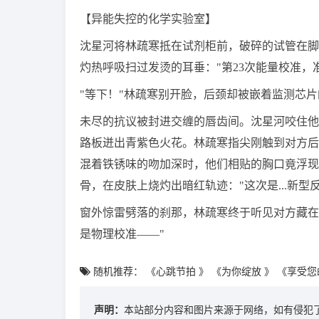
【异能失控的化学实验室】
沈星河将林疏寒抵在试剂柜前，破碎的试管在脚
灼热呼吸扫过发烫的耳垂："第23次能量校准，准备
"等下！"林疏寒别开脸，后颈却被嵌着监测芯片的
未尽的抗议被封进交缠的唇齿间。沈星河咬住他
路板迸出青紫色火花。林疏寒指尖刚触到对方后
混着铁锈味的吻加深时，他们相贴的胸口竟浮现
骨，在皮肤上烧灼出暗红轨迹："这次是...新型反应
窗外惊雷劈落的刹那，林疏寒终于听见对方藏在
是物理校准——"
随机推荐：
《心跳节拍 》
《为你绽放 》
《享受您
声明：
本站部分内容和图片来源于网络，如有侵犯了