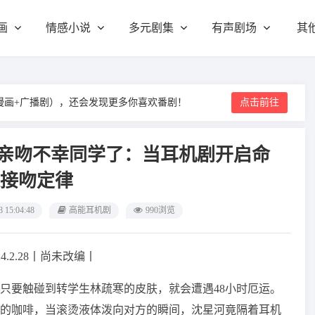
画
情感小说
多元剧集
有声剧场
其
漫画+广播剧），还会发现更多你喜欢番剧！
点击前往
能亲吻不幸同学了：当耳机剧开启命
接吻定律
8 15:04:48
高能耳机剧
990浏览
4.2.28丨尚未改编丨
只要触碰到转学生林疏寒的皮肤，就会遭遇48小时厄运。
的咖啡，当滚烫液体泼向对方的瞬间，沈星河竟隔着耳机