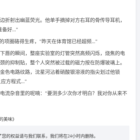
边折射出幽蓝荧光。他单手摘掉对方右耳的骨传导耳机，
好..."
项圈硌得生疼，"昨天在体育馆已经超频..."
下唇的瞬间，整座实验室的灯管突然高频闪烁，烧焦的电
颈的抑制贴，整个人突然被过载的磁力按在防爆玻璃上。
金色电路纹路，沈星河沾着硝酸银溶液的指尖划过他锁
方程式..."
电流杂音里的呢喃："要测多少次你才明白？我对你从来不
的美味》
您的权益请与我们联系，我们将在24小时内删除。