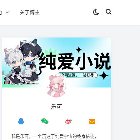
他
关于博主
乐可
我是‌乐可，一个沉迷于纯爱宇宙的终身信徒，