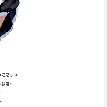
祟还是心动"
的结果"
"
"