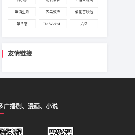
荷尔蒙
用餐愉快
王者荣耀同
Loneliness
教主
人：亮白长安
滔滔生活
囚鸟效应
偷偷喜欢他
夜
第八感
The Wicked +
六爻
The Divine
友情链接
多广播剧、漫画、小说