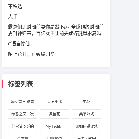
不殊途
大手
霸总倒追财阀前妻你高攀不起_全球顶级财阀前
妻封神归来，百亿女王让前夫跪碎键盘求复婚
C语言修仙
陌上花开，可缓缓归矣
标签列表
嫡女重生:魅惑
天佑鲍比
电竞
天下
综恐之又一次
风信花
美学公式
逃出
经常请吃饭的
My Lesbian
论如何错误地
理事大人
Experience with
套路一个魔教