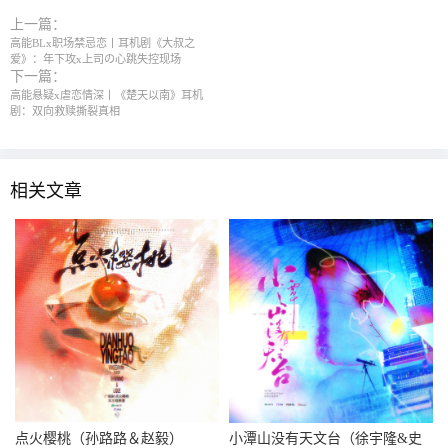
上一篇：
高能BLx职场禁忌恋丨耳机剧《大叔之
爱》：年下攻x上司の心跳失控现场
下一篇：
高能悬疑x虐恋情深丨《楚天以南》耳机
剧：双向救赎撕裂真相
相关文章
点火樱桃（孙路路＆赵毅）
小潭山没有天文台（徐宇隆&史