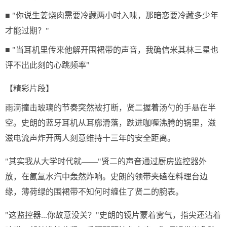
■ "你说生姜烧肉需要冷藏两小时入味，那暗恋要冷藏多少年
才能过期？"
■ "当耳机里传来他解开围裙带的声音，我确信米其林三星也
评不出此刻的心跳频率"
【精彩片段】
雨滴撞击玻璃的节奏突然被打断，贤二握着汤勺的手悬在半
空。史朗的蓝牙耳机从耳廓滑落，跌进咖喱沸腾的锅里，滋
滋电流声炸开两人刻意维持十三年的安全距离。
"其实我从大学时代就——"贤二的声音通过厨房监控器外
放，在氤氲水汽中轰然炸响。史朗的领带夹磕在料理台边
缘，薄荷绿的围裙带不知何时缠住了贤二的腕表。
"这监控器...你故意没关？"史朗的镜片蒙着雾气，指尖还沾着