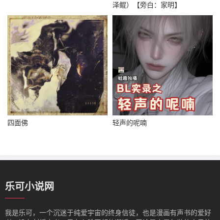
泽鲲）【旁白：家明】
四面佛
轻声的呢喃
乐可小说网
我是‌乐可，一个沉迷于纯爱宇宙的终身信徒，也是漫画有声书的爱好