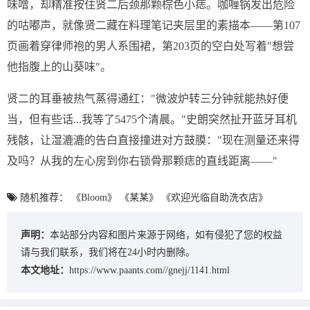
味噌，却精准按住贤二后颈那颗棕色小痣。咖喱锅发出危险
的咕嘟声，就像贤二藏在料理笔记夹层里的素描本——第107
页画着穿律师袍的男人系围裙，第203页的空白处写着"想尝
他指腹上的山葵味"。
贤二的耳垂被热气蒸得通红："微波炉转三分钟就能热好便
当，但有些话...我等了5475个清晨。"史朗突然扯开蓝牙耳机
残骸，让湿漉漉的告白直接撞进对方鼓膜："现在测量还来得
及吗？从我的左心房到你右锁骨那颗痣的直线距离——"
随机推荐：
《Bloom》
《某某》
《欢迎光临自助洗衣店》
声明：
本站部分内容和图片来源于网络，如有侵犯了您的权益
请与我们联系，我们将在24小时内删除。
本文地址：
https://www.paants.com//gnejj/1141.html