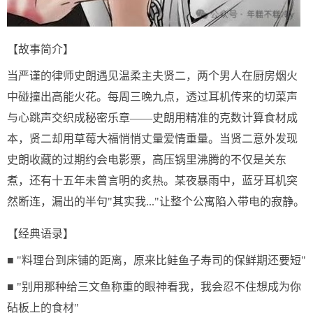
【故事简介】
当严谨的律师史朗遇见温柔主夫贤二，两个男人在厨房烟火
中碰撞出高能火花。每周三晚九点，透过耳机传来的切菜声
与心跳声交织成秘密乐章——史朗用精准的克数计算食材成
本，贤二却用草莓大福悄悄丈量爱情重量。当贤二意外发现
史朗收藏的过期约会电影票，高压锅里沸腾的不仅是关东
煮，还有十五年未曾言明的炙热。某夜暴雨中，蓝牙耳机突
然断连，漏出的半句"其实我..."让整个公寓陷入带电的寂静。
【经典语录】
■ "料理台到床铺的距离，原来比鲑鱼子寿司的保鲜期还要短"
■ "别用那种给三文鱼称重的眼神看我，我会忍不住想成为你
砧板上的食材"