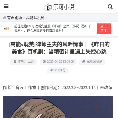
有声剧场
>
高能耳机剧
>
前往蛙趣FM可收听完整版《乐可》全集（小说+漫画+广
点击
播剧），还会发现更多你喜欢番剧！
前往
[高能x耽美]律师主夫的耳畔情事丨《昨日的
美食》耳机剧：当精密计量遇上失控心跳
作者： 云川
2025-04-23 15:04:09
高能耳机剧
914浏览
作者：音浪工作室丨创作日期：2022.3.8~2023.1.15丨未改编