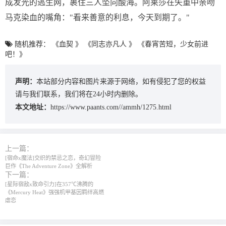
成发光的逃生网，裹住三人坠向酸海。阿莱莎在失重中亲吻
马克染血的嘴角："看来善意的利息，今天到期了。"
随机推荐：
《血契 》
《同志亦凡人 》
《春宵苦短，少女前进
吧！》
声明：
本站部分内容和图片来源于网络，如有侵犯了您的权益
请与我们联系，我们将在24小时内删除。
本文地址：
https://www.paants.com//ammh/1275.html
上一篇：
[宿命x魔法]交织的禁忌之恋，奇幻冒险
巨作《The Adventure Zone》全解析
下一篇：
[星际宿敌x致命引力]在357℃沸腾的
《Mercury Heat》强强机甲基因羁绊高燃
虐恋