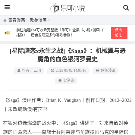
青春漫画
>
欧美漫画
>
前往蛙趣FM可收听完整版《乐可》全集（小说+漫画+广
点击
播剧），还会发现更多你喜欢番剧！
前往
[星际虐恋x永生之战]《Saga》：机械翼与恶
魔角的血色银河罗曼史
作者： 云川
2025-05-02 14:05:16
欧美漫画
17浏览
《Saga》漫画作者：Brian K. Vaughan丨创作日期：2012~2022
丨未改编动漫/有声书
在银河边缘燃烧的战火中，《Saga》讲述了一对来自敌对种
族的亡命恋人——翼族士兵阿莱莎与角族技师马克的星际逃