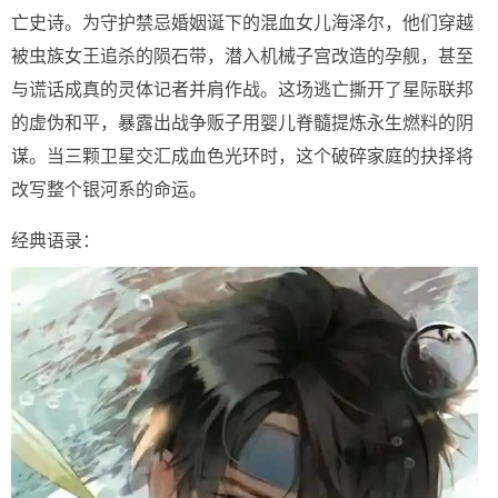
亡史诗。为守护禁忌婚姻诞下的混血女儿海泽尔，他们穿越
被虫族女王追杀的陨石带，潜入机械子宫改造的孕舰，甚至
与谎话成真的灵体记者并肩作战。这场逃亡撕开了星际联邦
的虚伪和平，暴露出战争贩子用婴儿脊髓提炼永生燃料的阴
谋。当三颗卫星交汇成血色光环时，这个破碎家庭的抉择将
改写整个银河系的命运。
经典语录：