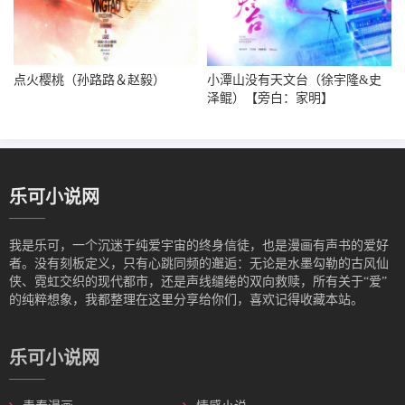
点火樱桃（孙路路＆赵毅）
小潭山没有天文台（徐宇隆&史
泽鲲）【旁白：家明】
乐可小说网
我是‌乐可，一个沉迷于纯爱宇宙的终身信徒，也是漫画有声书的爱好
者。没有刻板定义，只有心跳同频的邂逅：无论是水墨勾勒的古风仙
侠、霓虹交织的现代都市，还是声线缱绻的双向救赎，所有关于“爱”
的纯粹想象，我都整理在这里分享给你们，喜欢记得收藏本站。
乐可小说网