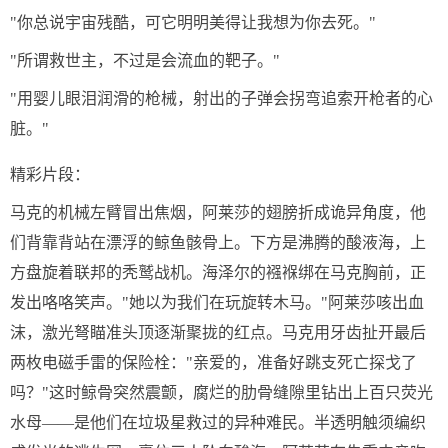
"你总说宇宙残酷，可它明明美得让我想为你去死。"
"所谓救世主，不过是会流血的靶子。"
"用婴儿眼泪润滑的枪械，射出的子弹会拐弯追索开枪者的心
脏。"
精彩片段：
马克的机械左臂冒出焦烟，阿莱莎的翅膀折成诡异角度，他
们背靠背站在漂浮的鲸鱼骸骨上。下方是沸腾的酸液海，上
方盘旋着联邦的秃鹫战机。海泽尔的襁褓绑在马克胸前，正
发出咯咯笑声。"她以为我们在玩旋转木马。"阿莱莎咳出血
沫，激光弩瞄准头顶逐渐聚拢的红点。马克用牙齿扯开最后
两枚电磁手雷的保险栓："亲爱的，准备好跳支死亡探戈了
吗？"这时鲸骨突然震颤，腐烂的肋骨缝隙里钻出上百只荧光
水母——是他们在垃圾星救过的异种难民。半透明触须编织