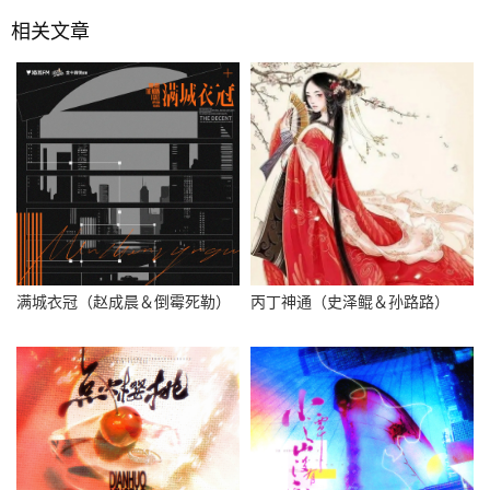
相关文章
满城衣冠（赵成晨＆倒霉死勒）
丙丁神通（史泽鲲＆孙路路）